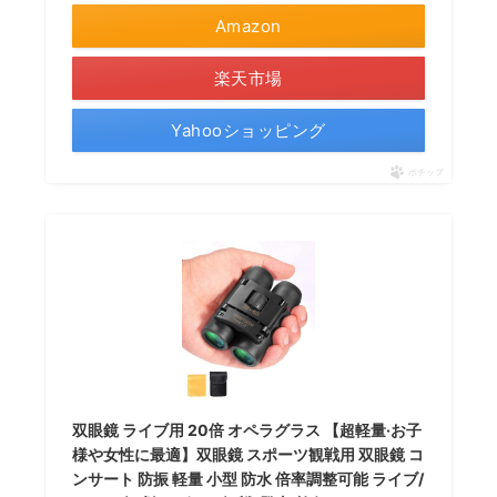
Amazon
楽天市場
Yahooショッピング
ポチップ
双眼鏡 ライブ用 20倍 オペラグラス 【超軽量·お子
様や女性に最適】双眼鏡 スポーツ観戦用 双眼鏡 コ
ンサート 防振 軽量 小型 防水 倍率調整可能 ライブ/