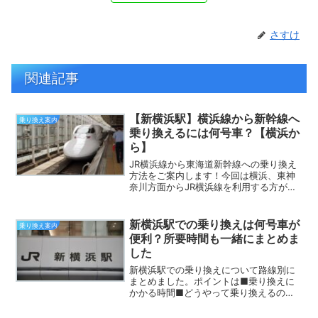
さすけ
関連記事
【新横浜駅】横浜線から新幹線へ
乗り換え案内
乗り換えるには何号車？【横浜か
ら】
JR横浜線から東海道新幹線への乗り換え
方法をご案内します！今回は横浜、東神
奈川方面からJR横浜線を利用する方が、
新横浜駅で東海道新幹線に乗り換える場
合についてまとめました。八王子、橋本
方面からJR横浜線を利用している方が、
新横浜駅での乗り換えは何号車が
乗り換え案内
新横浜駅で東海道新...
便利？所要時間も一緒にまとめま
した
新横浜駅での乗り換えについて路線別に
まとめました。ポイントは■乗り換えに
かかる時間■どうやって乗り換えるのか
その道順■最短時間で乗り換えるため
に、どの号車に乗ればいいか？この3つの