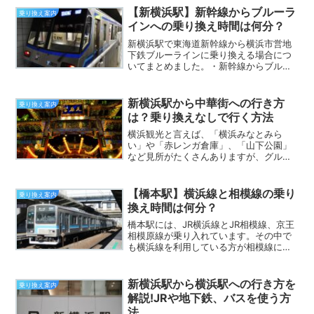
ポイントに絞って記事を書いています。
【新横浜駅】新幹線からブルーラ
乗り換え案内
時間のない方、急いでいる...
インへの乗り換え時間は何分？
新横浜駅で東海道新幹線から横浜市営地
下鉄ブルーラインに乗り換える場合につ
いてまとめました。・新幹線からブルー
ラインに乗り換えるのにかかる時間はど
れくらいなのか？・新幹線を降りた後、
ブルーラインのホームまでの道順は？・
新横浜駅から中華街への行き方
乗り換え案内
初めて新幹線を利用する方...
は？乗り換えなしで行く方法
横浜観光と言えば、「横浜みなとみら
い」や「赤レンガ倉庫」、「山下公園」
など見所がたくさんありますが、グルメ
な方なら「横浜中華街」は外せないでし
ょう。新幹線で横浜に来た方は、新横浜
駅から中華街に向かいますが、初めてだ
【橋本駅】横浜線と相模線の乗り
乗り換え案内
とどうやって行けばいいのか...
換え時間は何分？
橋本駅には、JR横浜線とJR相模線、京王
相模原線が乗り入れています。その中で
も横浜線を利用している方が相模線に乗
り換えたり、相模線を利用している方が
横浜線に乗り換えたり、といった場合が
多いのではないでしょうか？そこで橋本
新横浜駅から横浜駅への行き方を
乗り換え案内
駅で横浜線から相模線...
解説!JRや地下鉄、バスを使う方
法